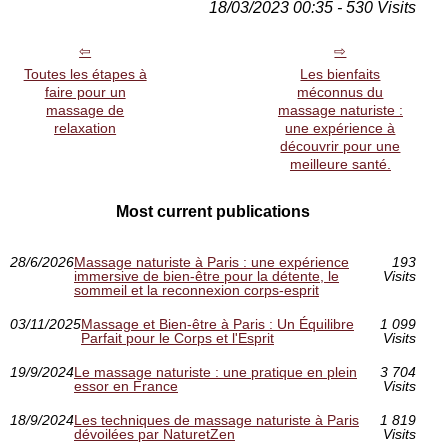
18/03/2023 00:35 - 530 Visits
Toutes les étapes à
Les bienfaits
faire pour un
méconnus du
massage de
massage naturiste :
relaxation
une expérience à
découvrir pour une
meilleure santé.
Most current publications
28/6/2026
Massage naturiste à Paris : une expérience
193
immersive de bien-être pour la détente, le
Visits
sommeil et la reconnexion corps-esprit
03/11/2025
Massage et Bien-être à Paris : Un Équilibre
1 099
Parfait pour le Corps et l'Esprit
Visits
19/9/2024
Le massage naturiste : une pratique en plein
3 704
essor en France
Visits
18/9/2024
Les techniques de massage naturiste à Paris
1 819
dévoilées par NaturetZen
Visits