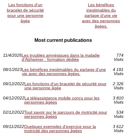
Les fonctions d'un
Les bénéfices
bracelet de sécurité
inestimables du
pour une personne
partage d'une vie
âgée
avec des personnes
âgées.
Most current publications
11/4/2025
Les troubles amnésiques dans la maladie
774
d'Alzheimer : formation dédiée
Visits
08/1/2023
Les bénéfices inestimables du partage d'une
4 191
vie avec des personnes âgées.
Visits
09/12/2022
Les fonctions d'un bracelet de sécurité pour
2 326
une personne âgée
Visits
04/12/2022
La téléassistance mobile conçu pour les
3 810
personnes âgées
Visits
02/12/2022
Tout savoir sur le parcours de motricité pour
534
personnes âgées
Visits
09/11/2022
Quelques exemples d'exercice pour la
3 612
motricité des personnes âgées
Visits