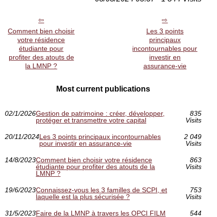
Comment bien choisir
Les 3 points
votre résidence
principaux
étudiante pour
incontournables pour
profiter des atouts de
investir en
la LMNP ?
assurance-vie
Most current publications
02/1/2026
Gestion de patrimoine : créer, développer,
835
protéger et transmettre votre capital
Visits
20/11/2024
Les 3 points principaux incontournables
2 049
pour investir en assurance-vie
Visits
14/8/2023
Comment bien choisir votre résidence
863
étudiante pour profiter des atouts de la
Visits
LMNP ?
19/6/2023
Connaissez-vous les 3 familles de SCPI, et
753
laquelle est la plus sécurisée ?
Visits
31/5/2023
Faire de la LMNP à travers les OPCI FILM
544