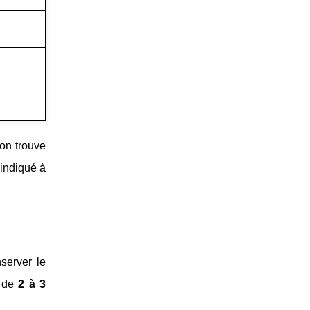
 on trouve
 indiqué à
nserver le
s de
2 à 3