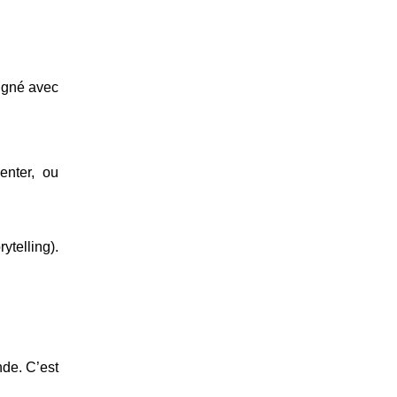
ligné avec
enter, ou
ytelling).
de. C’est