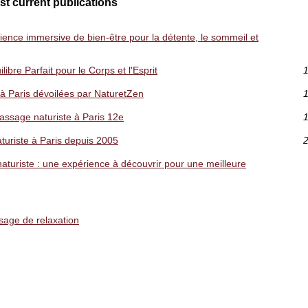
st current publications
ience immersive de bien-être pour la détente, le sommeil et
ibre Parfait pour le Corps et l'Esprit
1
à Paris dévoilées par NaturetZen
1
ssage naturiste à Paris 12e
1
turiste à Paris depuis 2005
2
turiste : une expérience à découvrir pour une meilleure
sage de relaxation