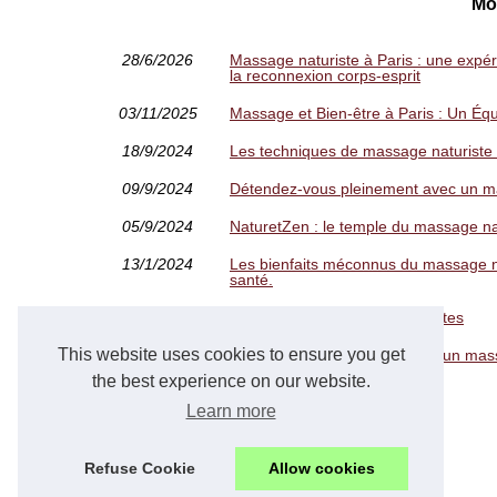
Mo
28/6/2026
Massage naturiste à Paris : une expér
la reconnexion corps-esprit
03/11/2025
Massage et Bien-être à Paris : Un Équil
18/9/2024
Les techniques de massage naturiste 
09/9/2024
Détendez-vous pleinement avec un ma
05/9/2024
NaturetZen : le temple du massage na
13/1/2024
Les bienfaits méconnus du massage na
santé.
18/3/2023
Automassage contre les cellulites
This website uses cookies to ensure you get
18/11/2021
Toutes les étapes à faire pour un mas
the best experience on our website.
Learn more
Refuse Cookie
Allow cookies