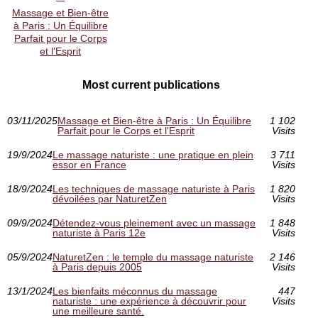
Massage et Bien-être
à Paris : Un Équilibre
Parfait pour le Corps
et l'Esprit
Most current publications
03/11/2025
Massage et Bien-être à Paris : Un Équilibre
1 102
Parfait pour le Corps et l'Esprit
Visits
19/9/2024
Le massage naturiste : une pratique en plein
3 711
essor en France
Visits
18/9/2024
Les techniques de massage naturiste à Paris
1 820
dévoilées par NaturetZen
Visits
09/9/2024
Détendez-vous pleinement avec un massage
1 848
naturiste à Paris 12e
Visits
05/9/2024
NaturetZen : le temple du massage naturiste
2 146
à Paris depuis 2005
Visits
13/1/2024
Les bienfaits méconnus du massage
447
naturiste : une expérience à découvrir pour
Visits
une meilleure santé.