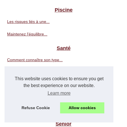
Piscine
Les risques liés à une...
Maintenez l'équilibre...
Santé
Comment connaître son type...
Les différents types de...
This website uses cookies to ensure you get
Les raisons du succès des...
the best experience on our website.
Learn more
Pourquoi choisir l'Espagne...
Refuse Cookie
Allow cookies
Utilisation de l'huile...
Senior