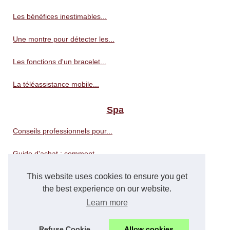
Les bénéfices inestimables...
Une montre pour détecter les...
Les fonctions d'un bracelet...
La téléassistance mobile...
Spa
Conseils professionnels pour...
Guide d'achat : comment...
This website uses cookies to ensure you get
Les Thermes Dax: experts en...
the best experience on our website.
Tropic Spa : le numéro 1...
Learn more
Trouver le spa parfait à un...
Refuse Cookie
Allow cookies