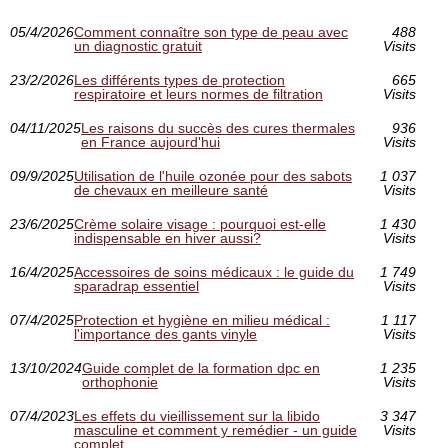
05/4/2026
Comment connaître son type de peau avec
488
un diagnostic gratuit
Visits
23/2/2026
Les différents types de protection
665
respiratoire et leurs normes de filtration
Visits
04/11/2025
Les raisons du succès des cures thermales
936
en France aujourd'hui
Visits
09/9/2025
Utilisation de l'huile ozonée pour des sabots
1 037
de chevaux en meilleure santé
Visits
23/6/2025
Crème solaire visage : pourquoi est-elle
1 430
indispensable en hiver aussi?
Visits
16/4/2025
Accessoires de soins médicaux : le guide du
1 749
sparadrap essentiel
Visits
07/4/2025
Protection et hygiène en milieu médical :
1 117
l'importance des gants vinyle
Visits
13/10/2024
Guide complet de la formation dpc en
1 235
orthophonie
Visits
07/4/2023
Les effets du vieillissement sur la libido
3 347
masculine et comment y remédier - un guide
Visits
complet